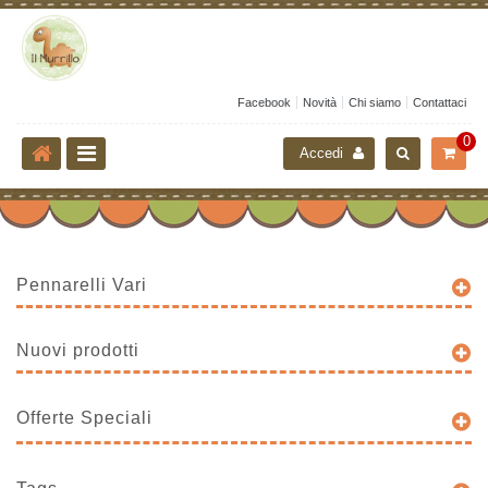
Facebook
Novità
Chi siamo
Contattaci
0
Accedi
Pennarelli Vari
Nuovi prodotti
Offerte Speciali