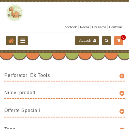
Facebook
Novità
Chi siamo
Contattaci
0
Accedi
Perforatori Ek Tools
Nuovi prodotti
Offerte Speciali