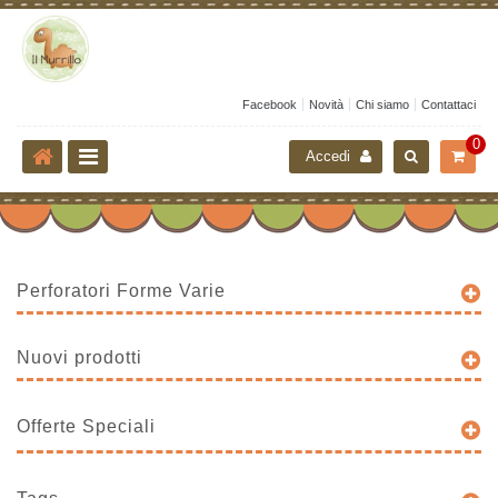
Facebook
Novità
Chi siamo
Contattaci
0
Accedi
Perforatori Forme Varie
Nuovi prodotti
Offerte Speciali