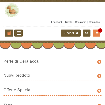
Facebook
Novità
Chi siamo
Contattaci
0
Accedi
Perle di Ceralacca
Nuovi prodotti
Offerte Speciali