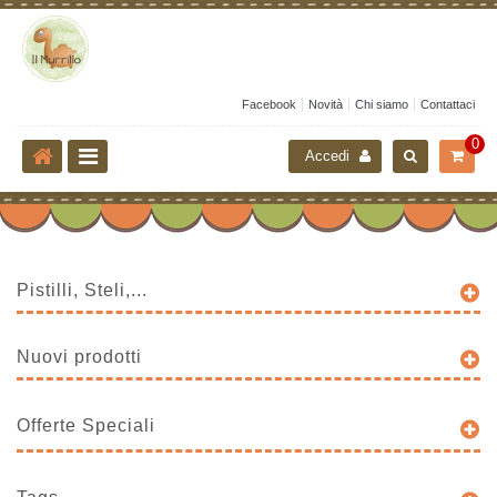
Facebook
Novità
Chi siamo
Contattaci
0
Accedi
Pistilli, Steli,...
Nuovi prodotti
Offerte Speciali