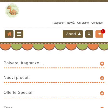
Facebook
Novità
Chi siamo
Contattaci
0
Accedi
Polvere, fragranze,...
Nuovi prodotti
Offerte Speciali