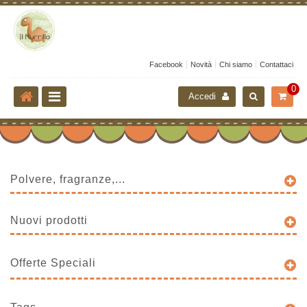
Facebook
Novità
Chi siamo
Contattaci
0
Accedi
Polvere, fragranze,...
Nuovi prodotti
Offerte Speciali