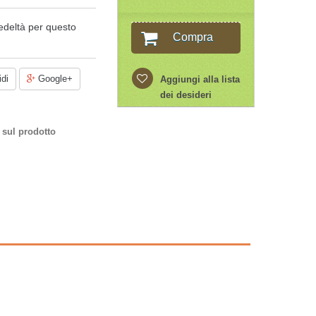
edeltà per questo
Compra
di
Google+
Aggiungi alla lista
dei desideri
 sul prodotto