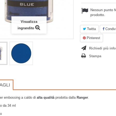
Nessun punto f
prodotto.
Visualizza
ingrandito
Twitta
Condivi
Pinterest
Richiedi più info
Stampa
AGLI
per embossing a caldo di
alta qualità
prodotta dalla
Ranger
.
no da 34 ml
lu