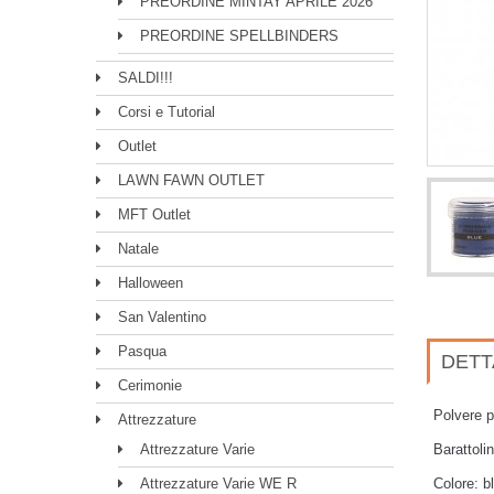
PREORDINE MINTAY APRILE 2026
PREORDINE SPELLBINDERS
SALDI!!!
Corsi e Tutorial
Outlet
LAWN FAWN OUTLET
MFT Outlet
Natale
Halloween
San Valentino
Pasqua
DETT
Cerimonie
Polvere 
Attrezzature
Attrezzature Varie
Barattoli
Attrezzature Varie WE R
Colore: b