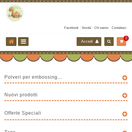
Facebook
Novità
Chi siamo
Contattaci
0
Accedi
Polveri per embossing...
Nuovi prodotti
Offerte Speciali