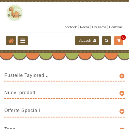
Facebook
Novità
Chi siamo
Contattaci
0
Accedi
Fustelle Taylored...
Nuovi prodotti
Offerte Speciali