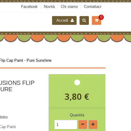
Facebook
Novità
Chi siamo
Contattaci
0
Accedi
Flip Cap Paint - Pure Sunshine
SIONS FLIP
PURE
3,80 €
Quantità
dotto
Cap Paint