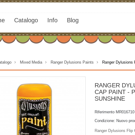
me
Catalogo
Info
Blog
talogo
>
Mixed Media
>
Ranger Dylusions Paints
>
Ranger Dylusions 
RANGER DYLU
CAP PAINT - 
SUNSHINE
Riferimento
MR016710
Condizione:
Nuovo pro
Ranger Dylusions Flip 