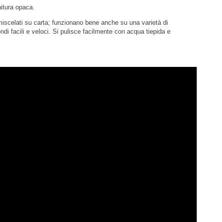
itura opaca.
miscelati su carta; funzionano bene anche su una varietà di
ondi facili e veloci. Si pulisce facilmente con acqua tiepida e