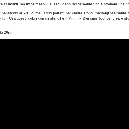
e sfumabili ma impermeabili, si asciugano rapidamente fino a ottenere una fin
i pensando all'Art Journal, sono perfetti per creare sfondi meravigliosamente 
rfici! Usa questi colori con gli stencil e il Mini Ink Blending Tool per creare sf
 da 29ml