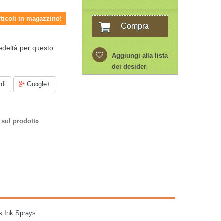
rticoli in magazzino!
Compra
edeltà per questo
Aggiungi alla lista
dei desideri
di
Google+
 sul prodotto
ns Ink Sprays.