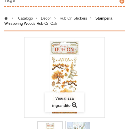
Tags
>
Catalogo
>
Decori
>
Rub On Stickers
>
Stamperia
Whispering Woods Rub-On Oak
Visualizza
ingrandito