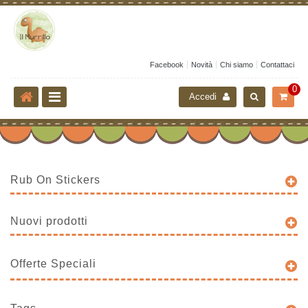
Facebook
Novità
Chi siamo
Contattaci
0
Accedi
Rub On Stickers
Nuovi prodotti
Offerte Speciali