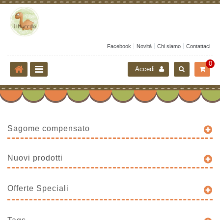
Facebook
Novità
Chi siamo
Contattaci
0
Accedi
Sagome compensato
Nuovi prodotti
Offerte Speciali