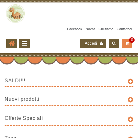
Facebook
Novità
Chi siamo
Contattaci
0
Accedi
SALDI!!!
Nuovi prodotti
Offerte Speciali