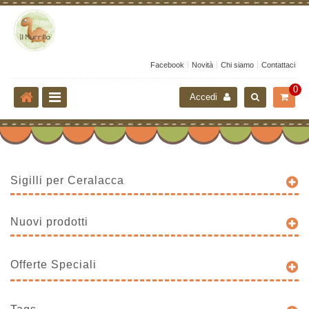
Facebook
Novità
Chi siamo
Contattaci
0
Accedi
Sigilli per Ceralacca
Nuovi prodotti
Offerte Speciali