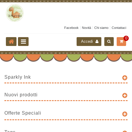
Facebook
Novità
Chi siamo
Contattaci
0
Accedi
Sparkly Ink
Nuovi prodotti
Offerte Speciali