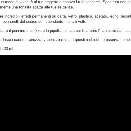
un tocco di vivacità al tuo progetto o rinnova i tuoi pennarelli Spectrum con gl
amente una tonalità adatta alle tue esigenze.
re incredibili effetti permanenti su carta, vetro, plastica, acetato, legno, tes
 i pennarelli del codice corrispondente fino a 5 volte.
arre il pennino e utilizzare la pipetta inclusa per trasferire l'inchiostro dal fl
, lascia cadere, spruzza, vaporizza o versa questi inchiostri e osserva come t
da 30 ml