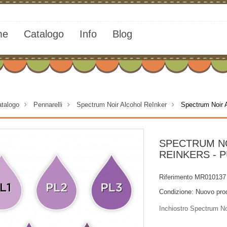
me
Catalogo
Info
Blog
talogo
>
Pennarelli
>
Spectrum Noir Alcohol ReInker
>
Spectrum Noir 
SPECTRUM N
REINKERS - 
Riferimento
MR010137
Condizione:
Nuovo pro
Inchiostro Spectrum No