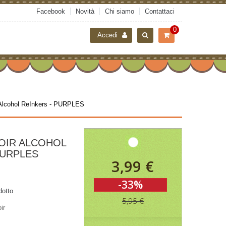
Facebook
Novità
Chi siamo
Contattaci
0
Accedi
Alcohol ReInkers - PURPLES
OIR ALCOHOL
PURPLES
3,99 €
-33%
dotto
5,95 €
ir