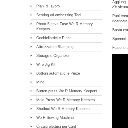
Aggiungi 
Piani di lavoro
c'è sicur
Scoring ed embossing Tool
Puoi crea
ricaricare
Photo Sleeve Fuse We R Memory
Keepers
Basta estr
Occhiellatrici e Pinze
Spennella
Attrezzature Stamping
Flacone 
Storage e Organizer
Wire Jig Kit
Bottoni automatici e Pinze
Minc
Button press We R Memory Keepers
Mold Press We R Memory Keepers
Shotbox We R Memory Keepers
We R Sewing Machine
Circuiti elettrici per Card