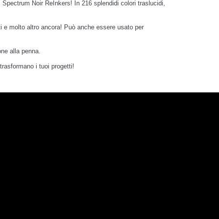
i Spectrum Noir ReInkers! In 216 splendidi colori traslucidi,
suti e molto altro ancora! Può anche essere usato per
acone alla penna.
rasformano i tuoi progetti!