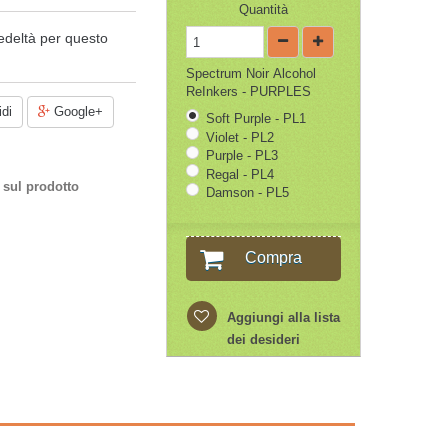
Quantità
edeltà per questo
Spectrum Noir Alcohol
ReInkers - PURPLES
di
Google+
Soft Purple - PL1
Violet - PL2
Purple - PL3
Regal - PL4
 sul prodotto
Damson - PL5
Compra
Aggiungi alla lista
dei desideri