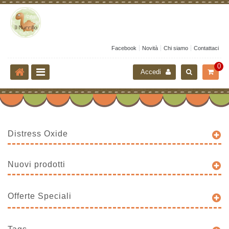
Facebook
Novità
Chi siamo
Contattaci
0
Accedi
Distress Oxide
Nuovi prodotti
Offerte Speciali