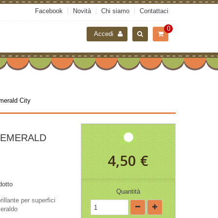
Facebook
Novità
Chi siamo
Contattaci
0
Accedi
merald City
 EMERALD
4,50 €
dotto
Quantità
illante per superfici
eraldo