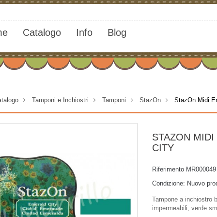
me
Catalogo
Info
Blog
talogo
>
Tamponi e Inchiostri
>
Tamponi
>
StazOn
>
StazOn Midi E
STAZON MIDI
CITY
Riferimento
MR000049
Condizione:
Nuovo pro
Tampone a inchiostro br
impermeabili, verde sm