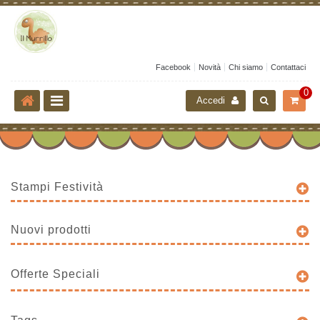
Facebook
Novità
Chi siamo
Contattaci
0
Accedi
Stampi Festività
Nuovi prodotti
Offerte Speciali