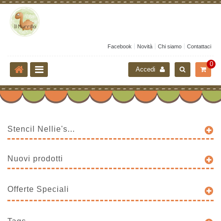
Facebook
Novità
Chi siamo
Contattaci
0
Accedi
Stencil Nellie's...
Nuovi prodotti
Offerte Speciali