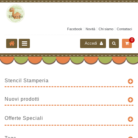
Facebook
Novità
Chi siamo
Contattaci
0
Accedi
Stencil Stamperia
Nuovi prodotti
Offerte Speciali