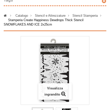
Tags
>
Catalogo
>
Stencil e Attrezzature
>
Stencil Stamperia
>
Stamperia Create Happiness Dewdrops Thick Stencil
SNOWFLAKES AND ICE 2x25cm
Visualizza
ingrandito