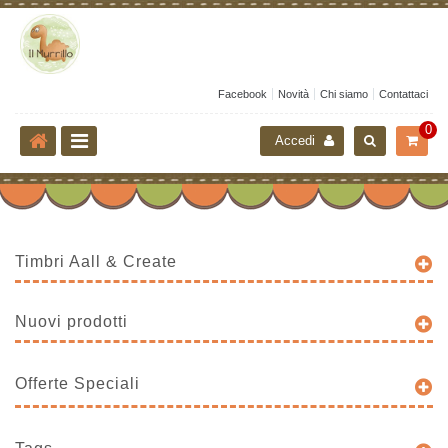
Facebook
Novità
Chi siamo
Contattaci
0
Accedi
Timbri Aall & Create
Nuovi prodotti
Offerte Speciali