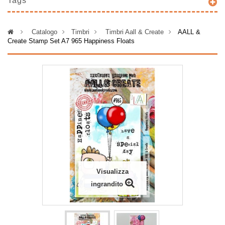
Tags
>
Catalogo
>
Timbri
>
Timbri Aall & Create
>
AALL &
Create Stamp Set A7 965 Happiness Floats
Visualizza
ingrandito