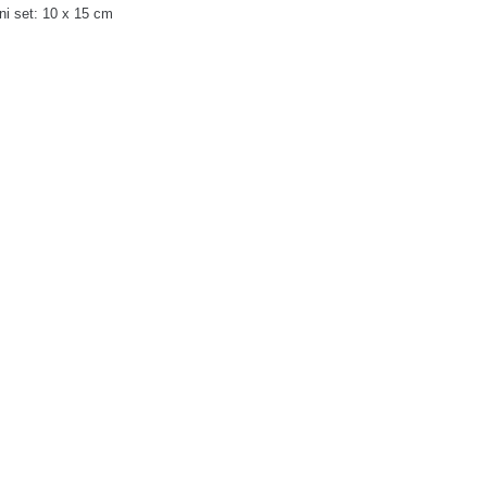
i set: 10
x 15 cm