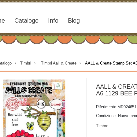
me
Catalogo
Info
Blog
talogo
>
Timbri
>
Timbri Aall & Create
>
AALL & Create Stamp Set A6
AALL & CREA
A6 1129 BEE 
Riferimento
MR024651
Condizione:
Nuovo pro
Timbro