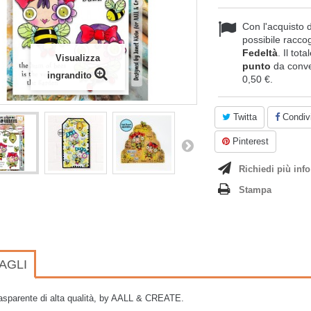
Con l'acquisto 
possibile raccog
Fedeltà
. Il tot
Visualizza
punto
da conve
ingrandito
0,50 €
.
Twitta
Condivi
Pinterest
Richiedi più info
Stampa
AGLI
asparente di alta qualità, by AALL & CREATE.