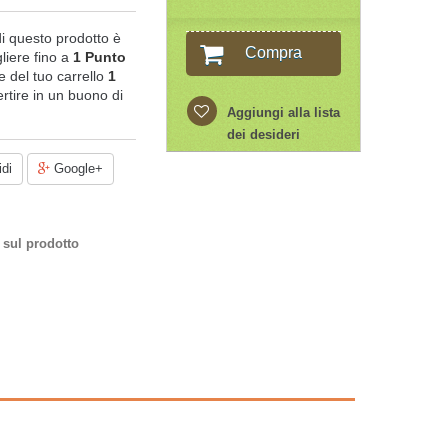
di questo prodotto è
Compra
liere fino a
1
Punto
ale del tuo carrello
1
rtire in un buono di
Aggiungi alla lista
dei desideri
di
Google+
 sul prodotto