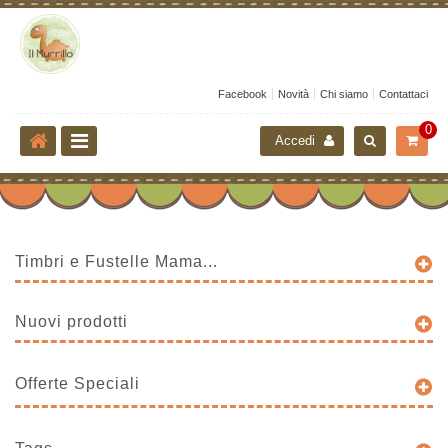
Facebook
Novità
Chi siamo
Contattaci
0
Accedi
Timbri e Fustelle Mama...
Nuovi prodotti
Offerte Speciali