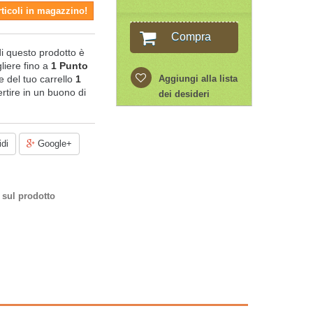
rticoli in magazzino!
Compra
di questo prodotto è
liere fino a
1
Punto
ale del tuo carrello
1
Aggiungi alla lista
rtire in un buono di
dei desideri
di
Google+
 sul prodotto