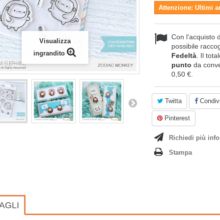
Attenzione: Ultimi a
Con l'acquisto 
Visualizza
possibile raccog
ingrandito
Fedeltà
. Il tot
punto
da conve
0,50 €
.
Twitta
Condivi
Pinterest
Richiedi più info
Stampa
AGLI