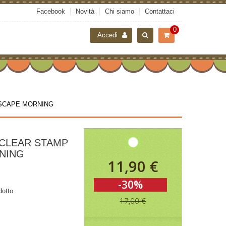
Facebook
Novità
Chi siamo
Contattaci
0
Accedi
p ESCAPE MORNING
 CLEAR STAMP
NING
11,90 €
-30%
dotto
17,00 €