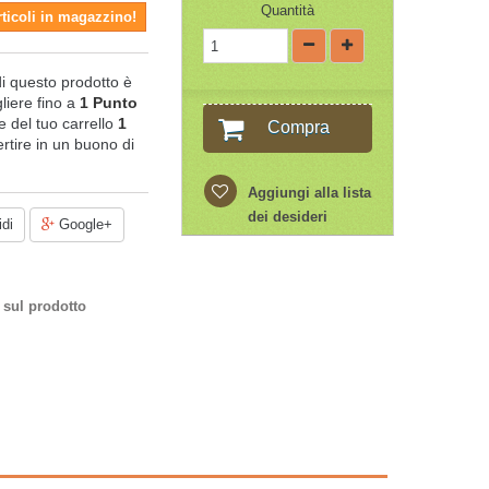
Quantità
rticoli in magazzino!
di questo prodotto è
liere fino a
1
Punto
ale del tuo carrello
1
Compra
rtire in un buono di
Aggiungi alla lista
dei desideri
di
Google+
 sul prodotto