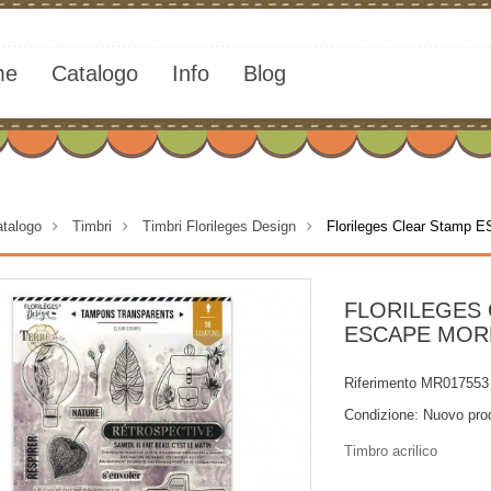
me
Catalogo
Info
Blog
talogo
>
Timbri
>
Timbri Florileges Design
>
Florileges Clear Stam
FLORILEGES
ESCAPE MOR
Riferimento
MR017553
Condizione:
Nuovo pro
Timbro acrilico