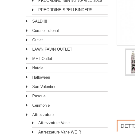
PREORDINE MINTAY APRILE 2026
PREORDINE SPELLBINDERS
SALDI!!!
Corsi e Tutorial
Outlet
LAWN FAWN OUTLET
MFT Outlet
Natale
Halloween
San Valentino
Pasqua
Cerimonie
Attrezzature
Attrezzature Varie
DETT
Attrezzature Varie WE R