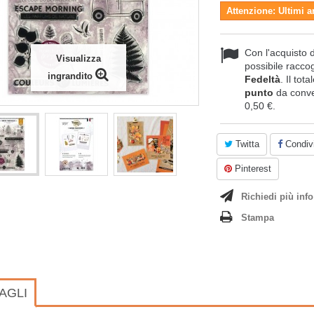
Attenzione: Ultimi a
Con l'acquisto 
Visualizza
possibile raccog
ingrandito
Fedeltà
. Il tot
punto
da conve
0,50 €
.
Twitta
Condivi
Pinterest
Richiedi più info
Stampa
AGLI