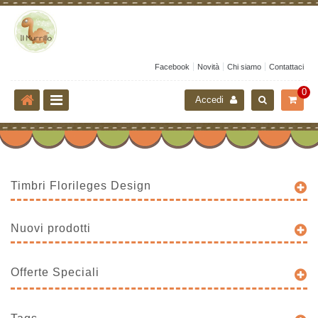
Facebook
Novità
Chi siamo
Contattaci
0
Accedi
Timbri Florileges Design
Nuovi prodotti
Offerte Speciali