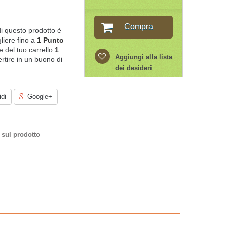
Compra
di questo prodotto è
liere fino a
1
Punto
ale del tuo carrello
1
Aggiungi alla lista
rtire in un buono di
dei desideri
di
Google+
 sul prodotto