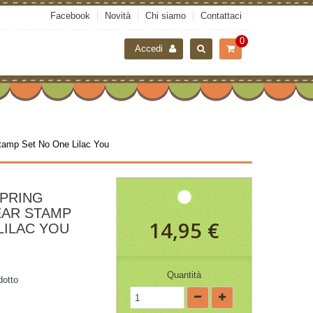
Facebook
Novità
Chi siamo
Contattaci
0
Accedi
tamp Set No One Lilac You
SPRING
AR STAMP
14,95 €
LILAC YOU
Quantità
dotto