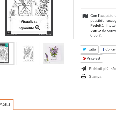
Con l'acquisto 
possibile raccog
Visualizza
Fedeltà
. Il tot
ingrandito
punto
da conve
0,50 €
.
Twitta
Condivi
Pinterest
Richiedi più info
Stampa
AGLI