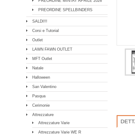
PREORDINE MINTAY APRILE 2026
PREORDINE SPELLBINDERS
SALDI!!!
Corsi e Tutorial
Outlet
LAWN FAWN OUTLET
MFT Outlet
Natale
Halloween
San Valentino
Pasqua
Cerimonie
Attrezzature
DETT
Attrezzature Varie
Attrezzature Varie WE R