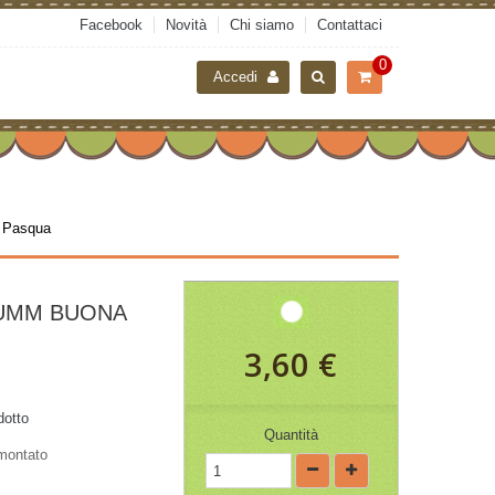
Facebook
Novità
Chi siamo
Contattaci
0
Accedi
 Pasqua
-UMM BUONA
3,60 €
dotto
Quantità
montato