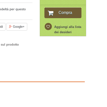
edeltà per questo
Compra
di
Google+
Aggiungi alla lista
dei desideri
 sul prodotto