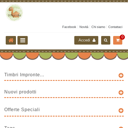
Facebook
Novità
Chi siamo
Contattaci
0
Accedi
Timbri Impronte...
Nuovi prodotti
Offerte Speciali