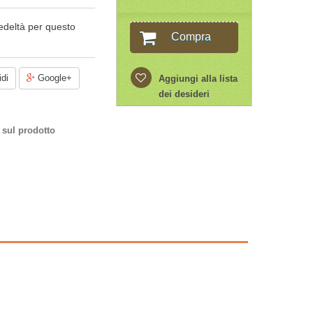
edeltà per questo
Compra
di
Google+
Aggiungi alla lista
dei desideri
 sul prodotto