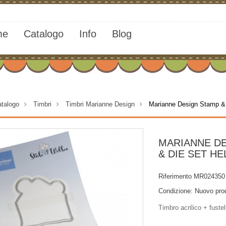
me
Catalogo
Info
Blog
talogo
>
Timbri
>
Timbri Marianne Design
>
Marianne Design Stamp &
MARIANNE D
& DIE SET H
Riferimento
MR024350
Condizione:
Nuovo pro
Timbro acrilico + fustel