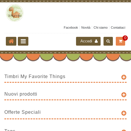
Facebook
Novità
Chi siamo
Contattaci
0
Accedi
Timbri My Favorite Things
Nuovi prodotti
Offerte Speciali