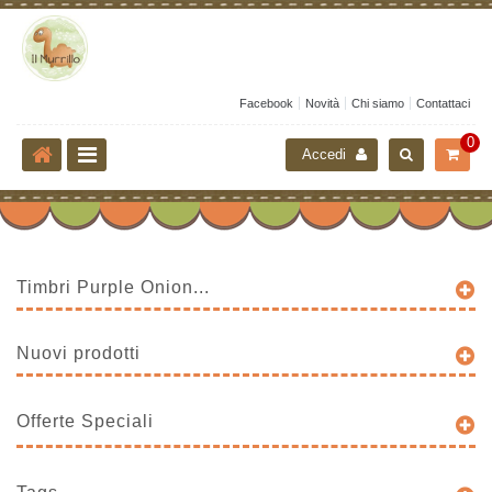
Facebook
Novità
Chi siamo
Contattaci
0
Accedi
Timbri Purple Onion...
Nuovi prodotti
Offerte Speciali