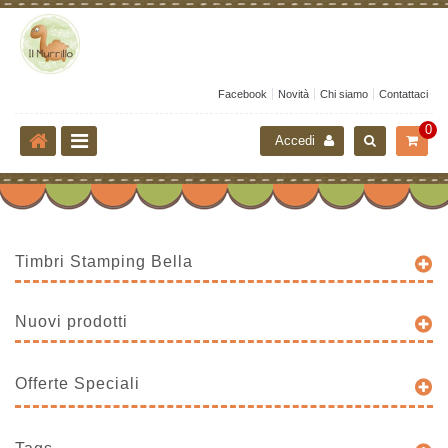
Facebook
Novità
Chi siamo
Contattaci
0
Accedi
Timbri Stamping Bella
Nuovi prodotti
Offerte Speciali