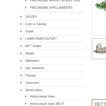
PREORDINE MINTAY APRILE 2026
PREORDINE SPELLBINDERS
SALDI!!!
Corsi e Tutorial
Outlet
LAWN FAWN OUTLET
MFT Outlet
Natale
Halloween
San Valentino
Pasqua
Cerimonie
Attrezzature
Attrezzature Varie
DETT
Attrezzature Varie WE R