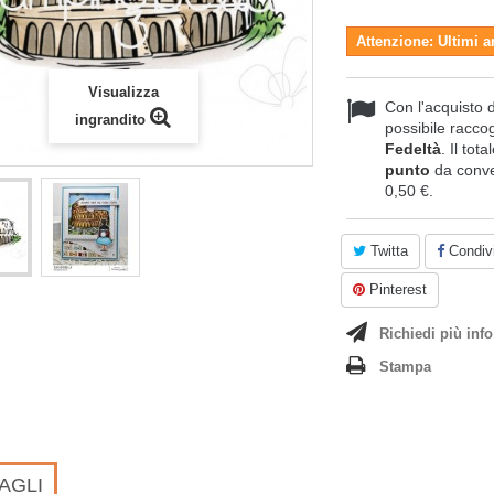
Attenzione: Ultimi a
Visualizza
Con l'acquisto 
ingrandito
possibile raccog
Fedeltà
. Il tot
punto
da conve
0,50 €
.
Twitta
Condivi
Pinterest
Richiedi più info
Stampa
AGLI