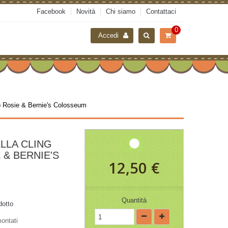
Facebook
Novità
Chi siamo
Contattaci
0
Accedi
p Rosie & Bernie's Colosseum
LLA CLING
 & BERNIE'S
12,50 €
Quantità
dotto
ontati