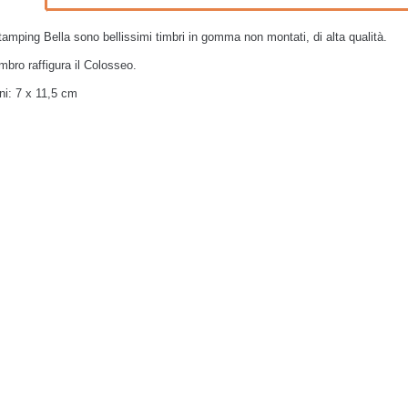
Stamping Bella sono bellissimi timbri in gomma non montati, di alta qualità.
mbro raffigura il Colosseo.
i: 7 x 11,5 cm