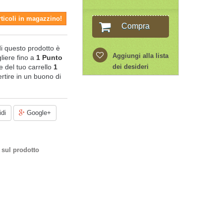
rticoli in magazzino!
Compra
di questo prodotto è
Aggiungi alla lista
liere fino a
1
Punto
ale del tuo carrello
1
dei desideri
rtire in un buono di
di
Google+
 sul prodotto