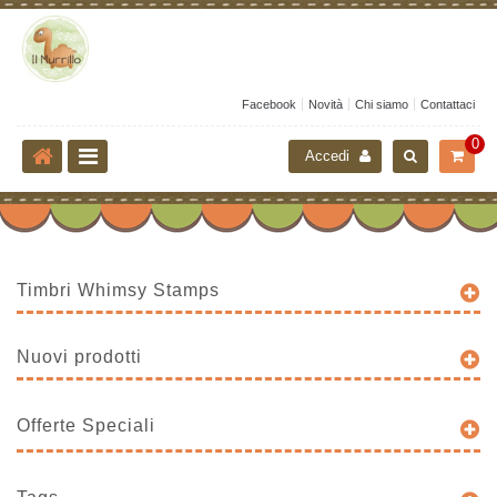
Facebook
Novità
Chi siamo
Contattaci
0
Accedi
Timbri Whimsy Stamps
Nuovi prodotti
Offerte Speciali