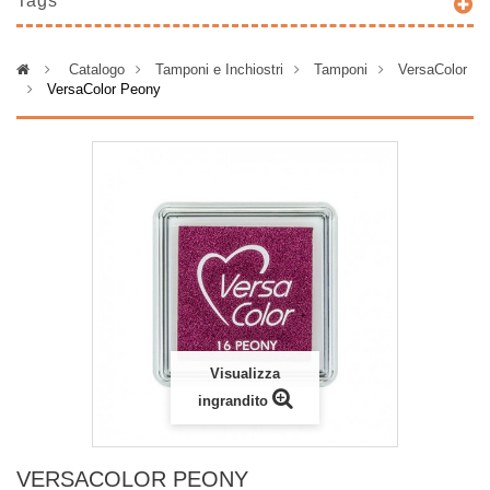
Tags
>
Catalogo
>
Tamponi e Inchiostri
>
Tamponi
>
VersaColor
>
VersaColor Peony
Visualizza
ingrandito
VERSACOLOR PEONY