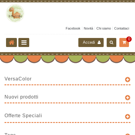
Facebook
Novità
Chi siamo
Contattaci
0
Accedi
VersaColor
Nuovi prodotti
Offerte Speciali