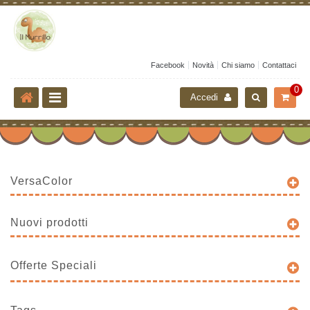
Facebook
Novità
Chi siamo
Contattaci
0
Accedi
VersaColor
Nuovi prodotti
Offerte Speciali