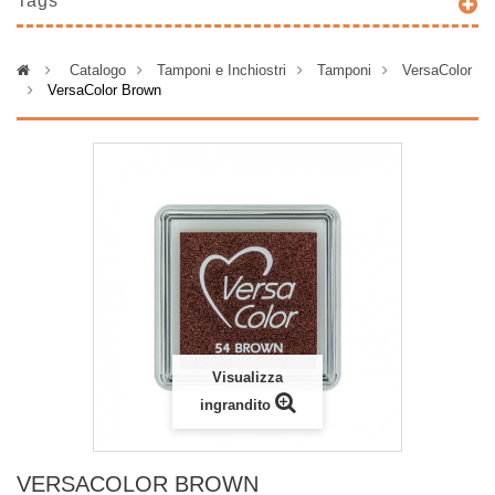
Tags
>
Catalogo
>
Tamponi e Inchiostri
>
Tamponi
>
VersaColor
>
VersaColor Brown
Visualizza
ingrandito
VERSACOLOR BROWN