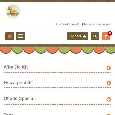
Facebook
Novità
Chi siamo
Contattaci
0
Accedi
Wire Jig Kit
Nuovi prodotti
Offerte Speciali