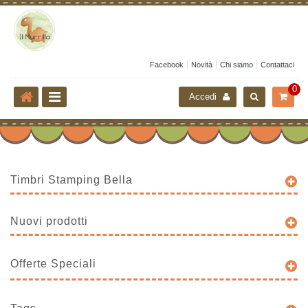
Facebook
Novità
Chi siamo
Contattaci
0
Accedi
Timbri Stamping Bella
Nuovi prodotti
Offerte Speciali