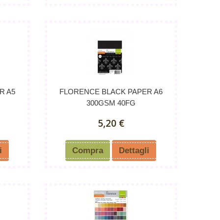
R A5
FLORENCE BLACK PAPER A6
300GSM 40FG
5,20 €
i
Compra
Dettagli