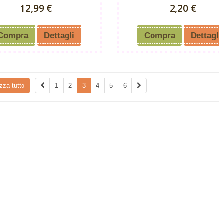
12,99 €
2,20 €
Compra
Dettagli
Compra
Dettagl
zza tutto
1
2
3
4
5
6