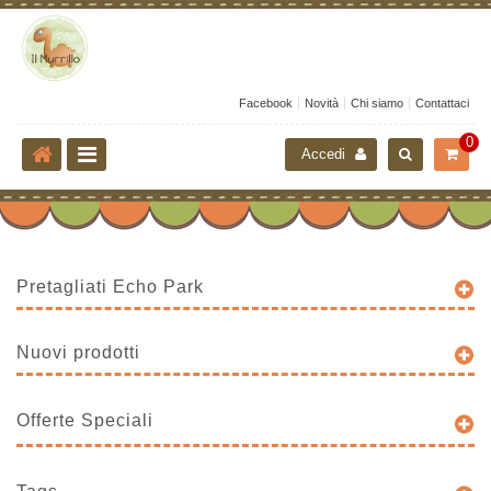
Facebook
Novità
Chi siamo
Contattaci
0
Accedi
Pretagliati Echo Park
Nuovi prodotti
Offerte Speciali