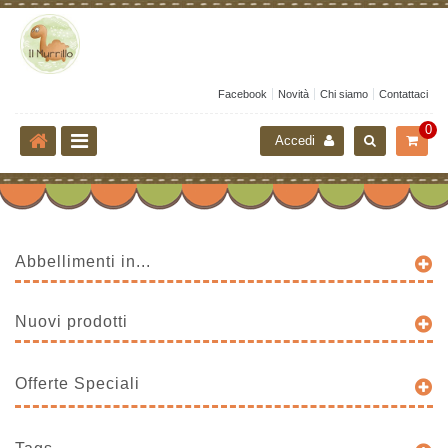
Facebook
Novità
Chi siamo
Contattaci
0
Accedi
Abbellimenti in...
Nuovi prodotti
Offerte Speciali