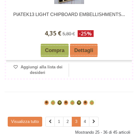
PIATEK13 LIGHT CHIPBOARD EMBELLISHMENTS...
4,35 €
-25%
5,80 €
Compra
Dettagli
Aggiungi alla lista dei
desideri
Visualizza tutto
1
2
3
4
Mostrando 25 - 36 di 45 articoli