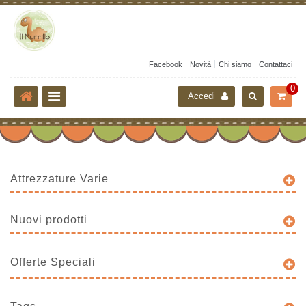
Facebook
Novità
Chi siamo
Contattaci
0
Accedi
Attrezzature Varie
Nuovi prodotti
Offerte Speciali