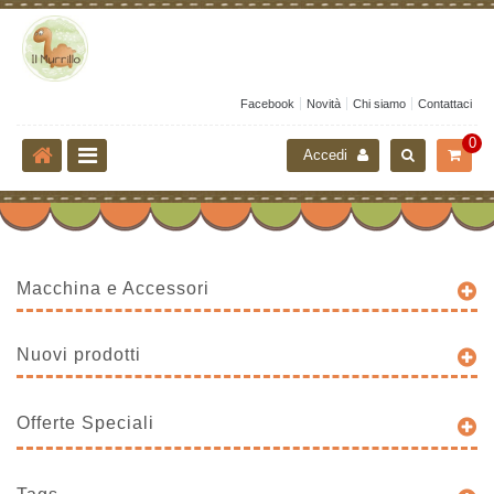
Facebook
Novità
Chi siamo
Contattaci
0
Accedi
Macchina e Accessori
Nuovi prodotti
Offerte Speciali