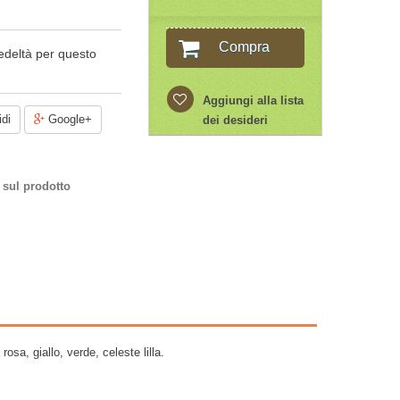
Compra
edeltà per questo
Aggiungi alla lista
di
Google+
dei desideri
 sul prodotto
osa, giallo, verde, celeste lilla.