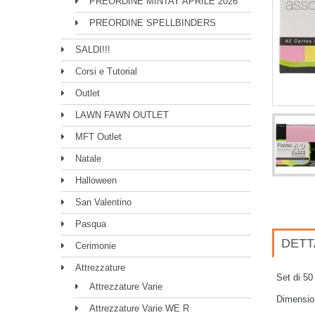
PREORDINE MINTAY APRILE 2026
PREORDINE SPELLBINDERS
SALDI!!!
Corsi e Tutorial
Outlet
LAWN FAWN OUTLET
MFT Outlet
Natale
Halloween
San Valentino
Pasqua
DETT
Cerimonie
Attrezzature
Set di 50 
Attrezzature Varie
Dimension
Attrezzature Varie WE R