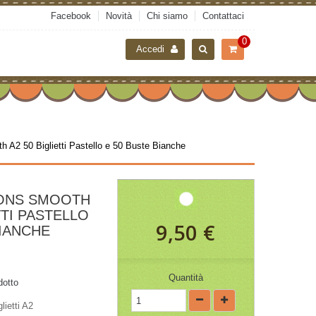
Facebook
Novità
Chi siamo
Contattaci
0
Accedi
h A2 50 Biglietti Pastello e 50 Buste Bianche
IONS SMOOTH
TTI PASTELLO
9,50 €
BIANCHE
Quantità
dotto
lietti A2