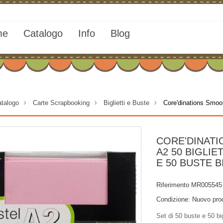
me
Catalogo
Info
Blog
talogo
>
Carte Scrapbooking
>
Biglietti e Buste
>
Core'dinations Smoot
CORE'DINAT
A2 50 BIGLIE
E 50 BUSTE 
Riferimento
MR005545
Condizione:
Nuovo pro
Set di 50 buste e 50 big