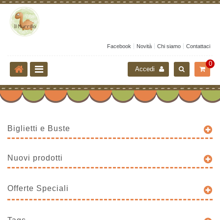
Facebook
Novità
Chi siamo
Contattaci
0
Accedi
Biglietti e Buste
Nuovi prodotti
Offerte Speciali