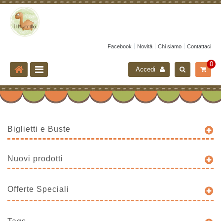
Facebook
Novità
Chi siamo
Contattaci
0
Accedi
Biglietti e Buste
Nuovi prodotti
Offerte Speciali