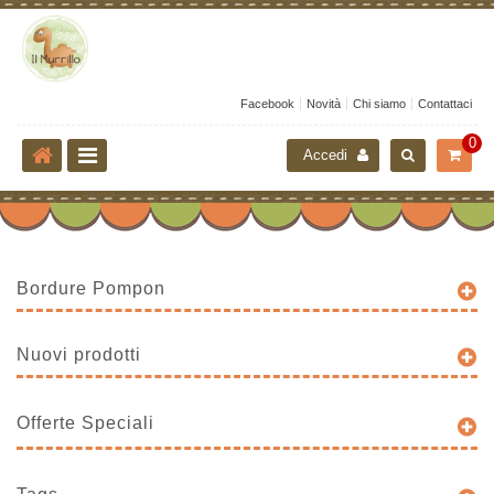
Facebook
Novità
Chi siamo
Contattaci
0
Accedi
Bordure Pompon
Nuovi prodotti
Offerte Speciali